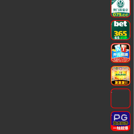
.
.
.
.
.
.